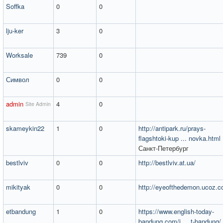
Soffka
0
0
lju-ker
3
0
Worksale
739
0
Символ
0
0
admin
4
0
Site Admin
skameykin22
1
0
http://antipark.ru/prays-
flagshtoki-kup ... novka.html
Санкт-Петербург
bestlviv
0
0
http://bestlviv.at.ua/
mikityak
0
0
http://eyeofthedemon.ucoz.c
etbandung
1
0
https://www.english-today-
bandung.com/i ... t-bandung/