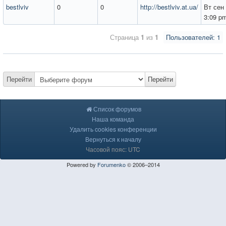
bestlviv
0
0
http://bestlviv.at.ua/
Вт сен 
3:09 p
Страница
1
из
1
Пользователей: 1
Перейти
Перейти
Список форумов
Наша команда
Удалить cookies конференции
Вернуться к началу
Часовой пояс: UTC
Powered by
Forumenko
© 2006–2014