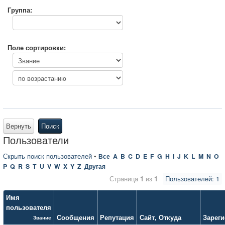
Группа:
Поле сортировки:
Вернуть
Поиск
Пользователи
Скрыть поиск пользователей
•
Все
A
B
C
D
E
F
G
H
I
J
K
L
M
N
O
P
Q
R
S
T
U
V
W
X
Y
Z
Другая
Страница
1
из
1
Пользователей: 1
Имя
пользователя
Сообщения
Репутация
Сайт
,
Откуда
Зарег
Звание