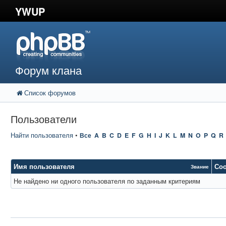
YWUP
Форум клана
Список форумов
Пользователи
Найти пользователя
•
Все
A
B
C
D
E
F
G
H
I
J
K
L
M
N
O
P
Q
R
Имя пользователя
Со
Звание
Не найдено ни одного пользователя по заданным критериям