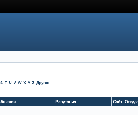
S
T
U
V
W
X
Y
Z
Другая
общения
Репутация
Сайт
,
Откуд