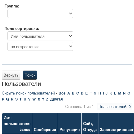
Группа:
Поле сортировки:
Вернуть
Поиск
Пользователи
Скрыть поиск пользователей
•
Все
A
B
C
D
E
F
G
H
I
J
K
L
M
N
O
P
Q
R
S
T
U
V
W
X
Y
Z
Другая
Страница
1
из
1
Пользователей: 0
Имя
пользователя
Сайт
,
Сообщения
Репутация
Откуда
Зарегистрирован
Звание