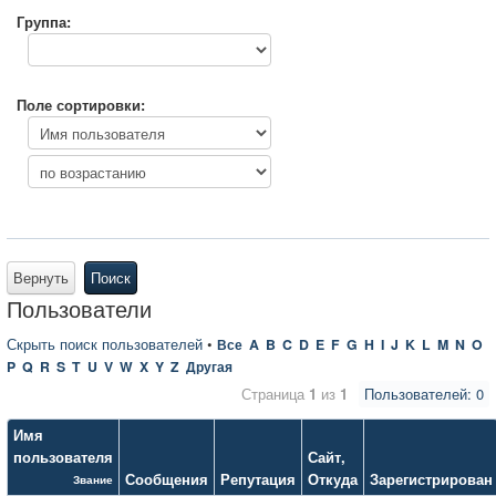
Группа:
Поле сортировки:
Вернуть
Поиск
Пользователи
Скрыть поиск пользователей
•
Все
A
B
C
D
E
F
G
H
I
J
K
L
M
N
O
P
Q
R
S
T
U
V
W
X
Y
Z
Другая
Страница
1
из
1
Пользователей: 0
Имя
пользователя
Сайт
,
Сообщения
Репутация
Откуда
Зарегистрирован
Звание