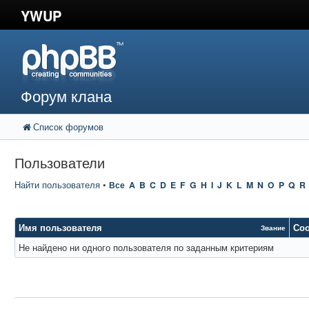
YWUP
Форум клана
Список форумов
Пользователи
Найти пользователя
•
Все
A
B
C
D
E
F
G
H
I
J
K
L
M
N
O
P
Q
R
Имя пользователя
Со
Звание
Не найдено ни одного пользователя по заданным критериям