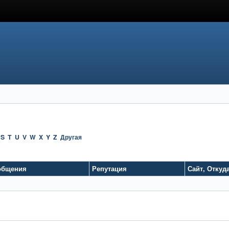
S
T
U
V
W
X
Y
Z
Другая
общения
Репутация
Сайт
,
Откуд