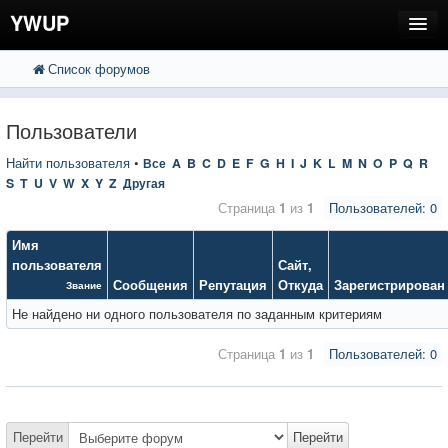
YWUP
Список форумов
FAQ
Пользователи
Пользователи
Регистрация
Найти пользователя
•
Все
A
B
C
D
E
F
G
H
I
J
K
L
M
N
O
P
Q
R
S
T
U
V
W
X
Y
Z
Другая
Вход
Страница
1
из
1
Пользователей: 0
Имя
пользователя
Сайт
,
Сообщения
Репутация
Откуда
Зарегистрирован
Звание
Не найдено ни одного пользователя по заданным критериям
Страница
1
из
1
Пользователей: 0
Перейти
Перейти