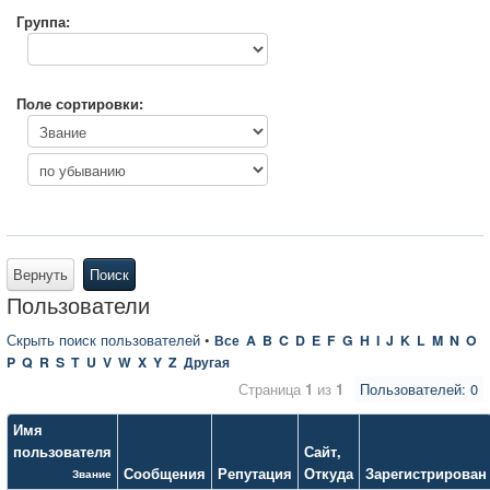
Группа:
Поле сортировки:
Вернуть
Поиск
Пользователи
Скрыть поиск пользователей
•
Все
A
B
C
D
E
F
G
H
I
J
K
L
M
N
O
P
Q
R
S
T
U
V
W
X
Y
Z
Другая
Страница
1
из
1
Пользователей: 0
Имя
пользователя
Сайт
,
Сообщения
Репутация
Откуда
Зарегистрирован
Звание