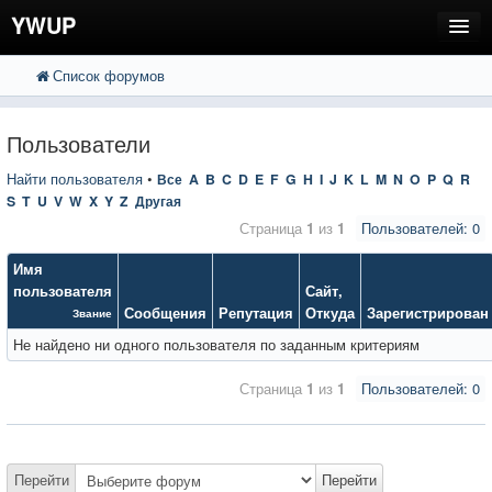
YWUP
Список форумов
FAQ
Пользователи
Пользователи
Регистрация
Найти пользователя
•
Все
A
B
C
D
E
F
G
H
I
J
K
L
M
N
O
P
Q
R
S
T
U
V
W
X
Y
Z
Другая
Вход
Страница
1
из
1
Пользователей: 0
Имя
пользователя
Сайт
,
Сообщения
Репутация
Откуда
Зарегистрирован
Звание
Не найдено ни одного пользователя по заданным критериям
Страница
1
из
1
Пользователей: 0
Перейти
Перейти