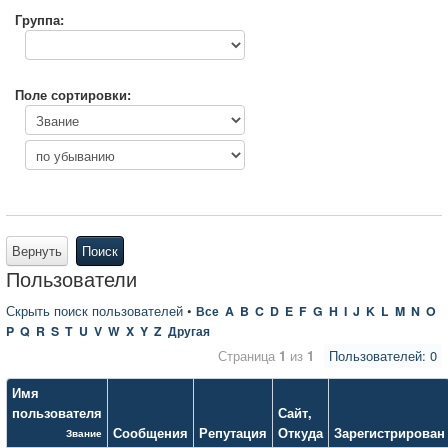
Группа:
Поле сортировки:
Вернуть
Поиск
Пользователи
Скрыть поиск пользователей
•
Все
A
B
C
D
E
F
G
H
I
J
K
L
M
N
O
P
Q
R
S
T
U
V
W
X
Y
Z
Другая
Страница
1
из
1
Пользователей: 0
Имя
пользователя
Сайт
,
Сообщения
Репутация
Откуда
Зарегистрирован
Звание