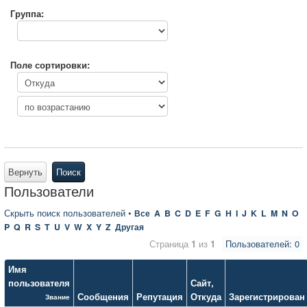
Группа:
Поле сортировки:
Вернуть
Поиск
Пользователи
Скрыть поиск пользователей
•
Все
A
B
C
D
E
F
G
H
I
J
K
L
M
N
O
P
Q
R
S
T
U
V
W
X
Y
Z
Другая
Страница
1
из
1
Пользователей: 0
Имя
пользователя
Сайт
,
Сообщения
Репутация
Откуда
Зарегистрирован
Звание