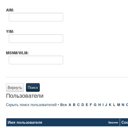
AIM:
YIM:
MSNM/WLM:
Вернуть
Поиск
Пользователи
Скрыть поиск пользователей
•
Все
A
B
C
D
E
F
G
H
I
J
K
L
M
N
Имя пользователя
Со
Звание