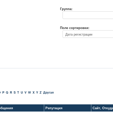
Группа:
Поле сортировки:
O
P
Q
R
S
T
U
V
W
X
Y
Z
Другая
общения
Репутация
Сайт
,
Откуд