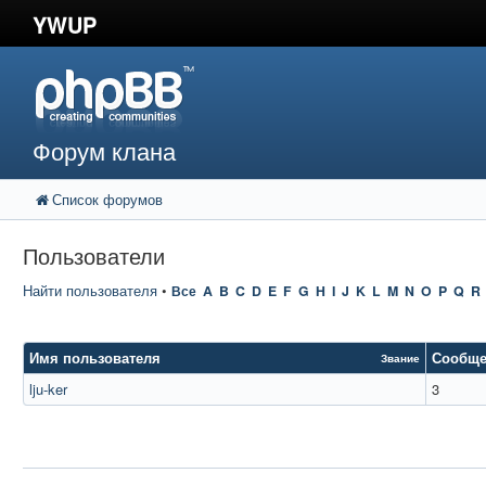
YWUP
Форум клана
Список форумов
Пользователи
Найти пользователя
•
Все
A
B
C
D
E
F
G
H
I
J
K
L
M
N
O
P
Q
R
Имя пользователя
Сообще
Звание
lju-ker
3