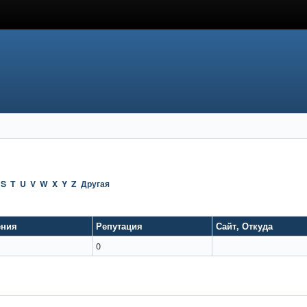
S
T
U
V
W
X
Y
Z
Другая
ния
Репутация
Сайт
,
Откуда
0