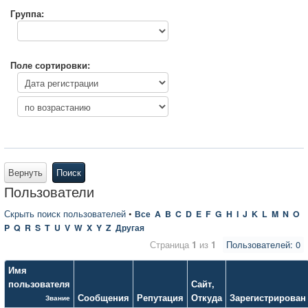
Группа:
Поле сортировки:
Вернуть
Поиск
Пользователи
Скрыть поиск пользователей
•
Все
A
B
C
D
E
F
G
H
I
J
K
L
M
N
O
P
Q
R
S
T
U
V
W
X
Y
Z
Другая
Страница
1
из
1
Пользователей: 0
Имя
пользователя
Сайт
,
Сообщения
Репутация
Откуда
Зарегистрирован
Звание