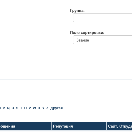
Группа:
Поле сортировки:
O
P
Q
R
S
T
U
V
W
X
Y
Z
Другая
общения
Репутация
Сайт
,
Откуд