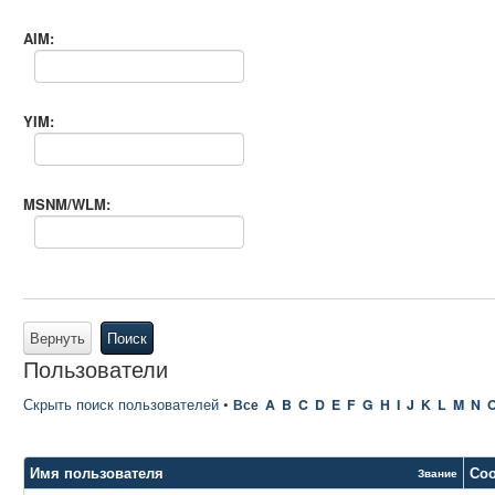
AIM:
YIM:
MSNM/WLM:
Вернуть
Поиск
Пользователи
Скрыть поиск пользователей
•
Все
A
B
C
D
E
F
G
H
I
J
K
L
M
N
Имя пользователя
Со
Звание