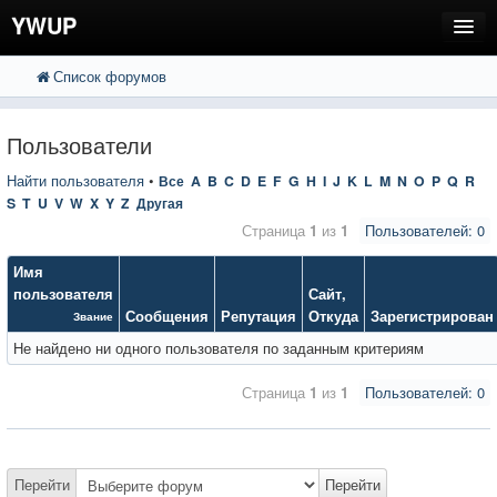
YWUP
Список форумов
FAQ
Пользователи
Пользователи
Регистрация
Найти пользователя
•
Все
A
B
C
D
E
F
G
H
I
J
K
L
M
N
O
P
Q
R
S
T
U
V
W
X
Y
Z
Другая
Вход
Страница
1
из
1
Пользователей: 0
Имя
пользователя
Сайт
,
Сообщения
Репутация
Откуда
Зарегистрирован
Звание
Не найдено ни одного пользователя по заданным критериям
Страница
1
из
1
Пользователей: 0
Перейти
Перейти