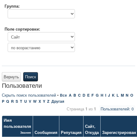
Группа:
Поле сортировки:
Вернуть
Поиск
Пользователи
Скрыть поиск пользователей
•
Все
A
B
C
D
E
F
G
H
I
J
K
L
M
N
O
P
Q
R
S
T
U
V
W
X
Y
Z
Другая
Страница
1
из
1
Пользователей: 0
Имя
пользователя
Сайт
,
Сообщения
Репутация
Откуда
Зарегистрирован
Звание