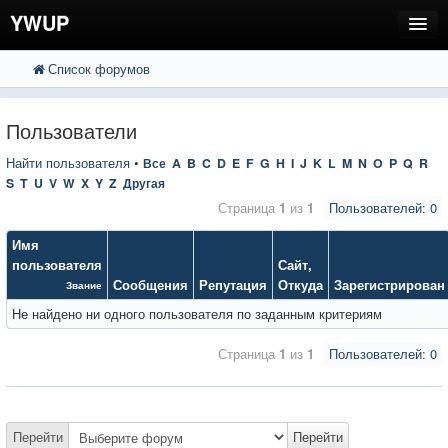
YWUP
Список форумов
FAQ
Пользователи
Пользователи
Регистрация
Найти пользователя
•
Все
A
B
C
D
E
F
G
H
I
J
K
L
M
N
O
P
Q
R
S
T
U
V
W
X
Y
Z
Другая
Вход
Страница
1
из
1
Пользователей: 0
Имя
пользователя
Сайт
,
Сообщения
Репутация
Откуда
Зарегистрирован
Звание
Не найдено ни одного пользователя по заданным критериям
Страница
1
из
1
Пользователей: 0
Перейти
Перейти