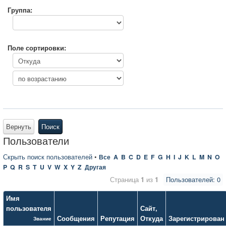
Группа:
Поле сортировки:
Вернуть
Поиск
Пользователи
Скрыть поиск пользователей
•
Все
A
B
C
D
E
F
G
H
I
J
K
L
M
N
O
P
Q
R
S
T
U
V
W
X
Y
Z
Другая
Страница
1
из
1
Пользователей: 0
Имя
пользователя
Сайт
,
Сообщения
Репутация
Откуда
Зарегистрирован
Звание