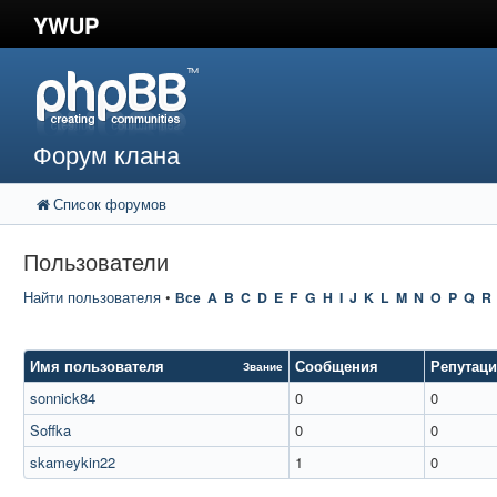
YWUP
Форум клана
Список форумов
Пользователи
Найти пользователя
•
Все
A
B
C
D
E
F
G
H
I
J
K
L
M
N
O
P
Q
R
Имя пользователя
Сообщения
Репутац
Звание
sonnick84
0
0
Soffka
0
0
skameykin22
1
0