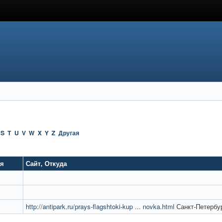
S
T
U
V
W
X
Y
Z
Другая
ия
Сайт
,
Откуда
http://antipark.ru/prays-flagshtoki-kup ... novka.html
Санкт-Петербу