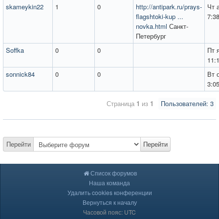
skameykin22
1
0
http://antipark.ru/prays-
Чт 
flagshtoki-kup ...
7:3
novka.html
Санкт-
Петербург
Soffka
0
0
Пт 
11:
sonnick84
0
0
Вт 
3:0
Страница
1
из
1
Пользователей: 3
Перейти
Перейти
Список форумов
Наша команда
Удалить cookies конференции
Вернуться к началу
Часовой пояс: UTC