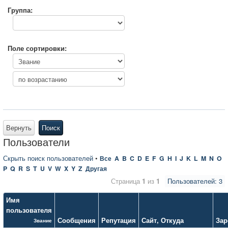
Группа:
Поле сортировки:
Вернуть
Поиск
Пользователи
Скрыть поиск пользователей
•
Все
A
B
C
D
E
F
G
H
I
J
K
L
M
N
O
P
Q
R
S
T
U
V
W
X
Y
Z
Другая
Страница
1
из
1
Пользователей: 3
Имя
пользователя
Сообщения
Репутация
Сайт
,
Откуда
Зар
Звание