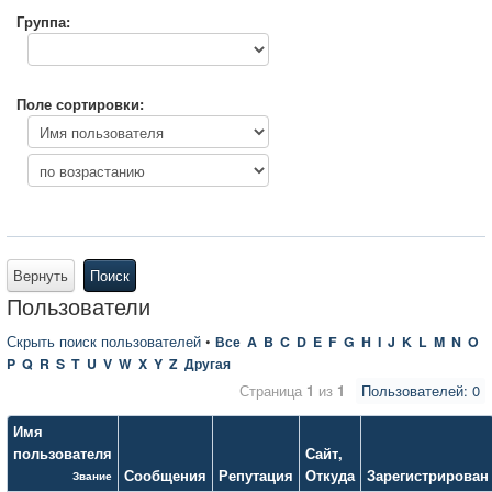
Группа:
Поле сортировки:
Вернуть
Поиск
Пользователи
Скрыть поиск пользователей
•
Все
A
B
C
D
E
F
G
H
I
J
K
L
M
N
O
P
Q
R
S
T
U
V
W
X
Y
Z
Другая
Страница
1
из
1
Пользователей: 0
Имя
пользователя
Сайт
,
Сообщения
Репутация
Откуда
Зарегистрирован
Звание