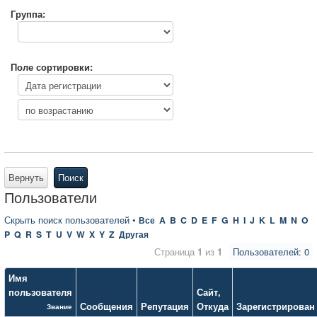
Группа:
Поле сортировки:
Вернуть
Поиск
Пользователи
Скрыть поиск пользователей
•
Все
A
B
C
D
E
F
G
H
I
J
K
L
M
N
O
P
Q
R
S
T
U
V
W
X
Y
Z
Другая
Страница
1
из
1
Пользователей: 0
Имя
пользователя
Сайт
,
Сообщения
Репутация
Откуда
Зарегистрирован
Звание