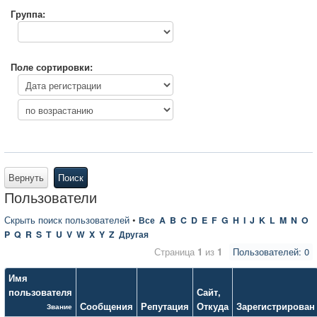
Группа:
Поле сортировки:
Вернуть
Поиск
Пользователи
Скрыть поиск пользователей
•
Все
A
B
C
D
E
F
G
H
I
J
K
L
M
N
O
P
Q
R
S
T
U
V
W
X
Y
Z
Другая
Страница
1
из
1
Пользователей: 0
Имя
пользователя
Сайт
,
Сообщения
Репутация
Откуда
Зарегистрирован
Звание