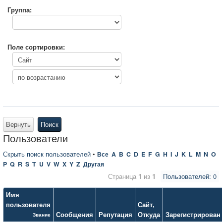
Группа:
Поле сортировки:
Вернуть
Поиск
Пользователи
Скрыть поиск пользователей
•
Все
A
B
C
D
E
F
G
H
I
J
K
L
M
N
O
P
Q
R
S
T
U
V
W
X
Y
Z
Другая
Страница
1
из
1
Пользователей: 0
Имя
пользователя
Сайт
,
Сообщения
Репутация
Откуда
Зарегистрирован
Звание