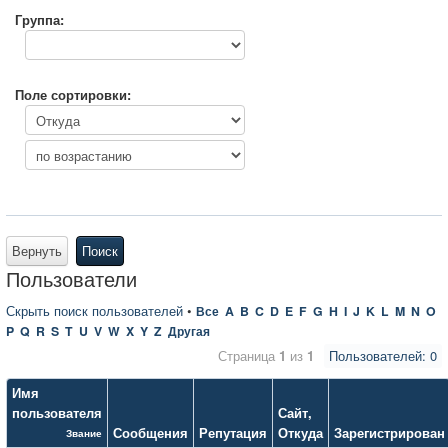
Группа:
Поле сортировки:
Вернуть
Поиск
Пользователи
Скрыть поиск пользователей
•
Все
A
B
C
D
E
F
G
H
I
J
K
L
M
N
O
P
Q
R
S
T
U
V
W
X
Y
Z
Другая
Страница
1
из
1
Пользователей: 0
Имя
пользователя
Сайт
,
Сообщения
Репутация
Откуда
Зарегистрирован
Звание