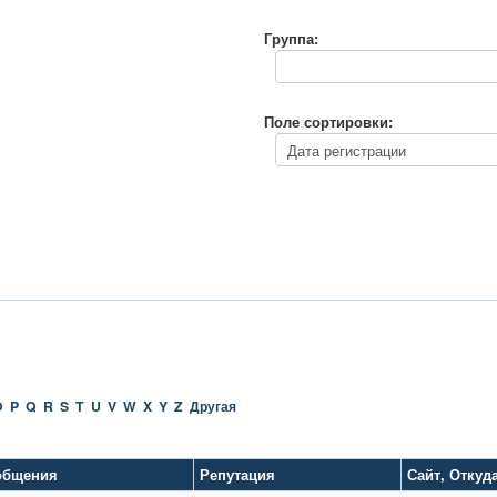
Группа:
Поле сортировки:
O
P
Q
R
S
T
U
V
W
X
Y
Z
Другая
общения
Репутация
Сайт
,
Откуд