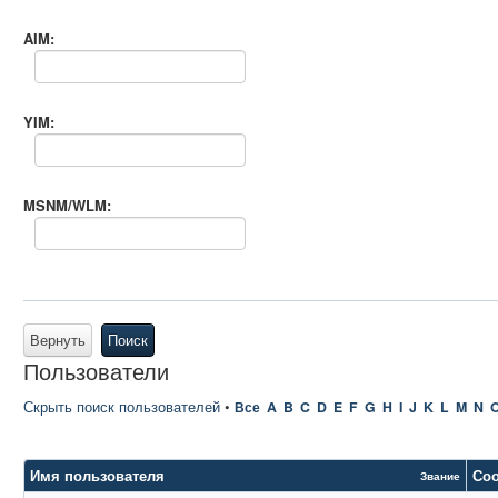
AIM:
YIM:
MSNM/WLM:
Вернуть
Поиск
Пользователи
Скрыть поиск пользователей
•
Все
A
B
C
D
E
F
G
H
I
J
K
L
M
N
Имя пользователя
Со
Звание