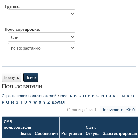
Группа:
Поле сортировки:
Вернуть
Поиск
Пользователи
Скрыть поиск пользователей
•
Все
A
B
C
D
E
F
G
H
I
J
K
L
M
N
O
P
Q
R
S
T
U
V
W
X
Y
Z
Другая
Страница
1
из
1
Пользователей: 0
Имя
пользователя
Сайт
,
Сообщения
Репутация
Откуда
Зарегистрирован
Звание