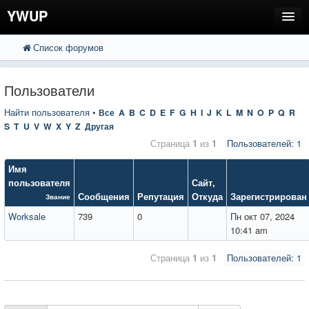
YWUP
Список форумов
FAQ
Пользователи
Пользователи
Регистрация
Найти пользователя
•
Все
A
B
C
D
E
F
G
H
I
J
K
L
M
N
O
P
Q
R
S
T
U
V
W
X
Y
Z
Другая
Вход
Страница
1
из
1
Пользователей: 1
Имя
пользователя
Сайт
,
Сообщения
Репутация
Откуда
Зарегистрирован
Звание
Worksale
739
0
Пн окт 07, 2024
10:41 am
Страница
1
из
1
Пользователей: 1