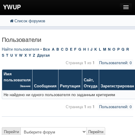
YWUP
Список форумов
FAQ
Пользователи
Пользователи
Регистрация
Найти пользователя
•
Все
A
B
C
D
E
F
G
H
I
J
K
L
M
N
O
P
Q
R
S
T
U
V
W
X
Y
Z
Другая
Вход
Страница
1
из
1
Пользователей: 0
Имя
пользователя
Сайт
,
Сообщения
Репутация
Откуда
Зарегистрирован
Звание
Не найдено ни одного пользователя по заданным критериям
Страница
1
из
1
Пользователей: 0
Перейти
Перейти