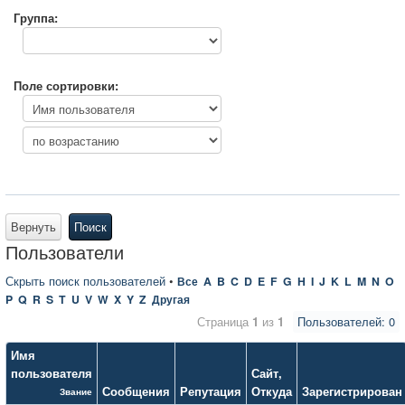
Группа:
Поле сортировки:
Вернуть
Поиск
Пользователи
Скрыть поиск пользователей
•
Все
A
B
C
D
E
F
G
H
I
J
K
L
M
N
O
P
Q
R
S
T
U
V
W
X
Y
Z
Другая
Страница
1
из
1
Пользователей: 0
Имя
пользователя
Сайт
,
Сообщения
Репутация
Откуда
Зарегистрирован
Звание