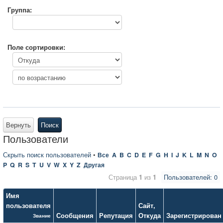
Группа:
Поле сортировки:
Вернуть
Поиск
Пользователи
Скрыть поиск пользователей
•
Все
A
B
C
D
E
F
G
H
I
J
K
L
M
N
O
P
Q
R
S
T
U
V
W
X
Y
Z
Другая
Страница
1
из
1
Пользователей: 0
Имя
пользователя
Сайт
,
Сообщения
Репутация
Откуда
Зарегистрирован
Звание