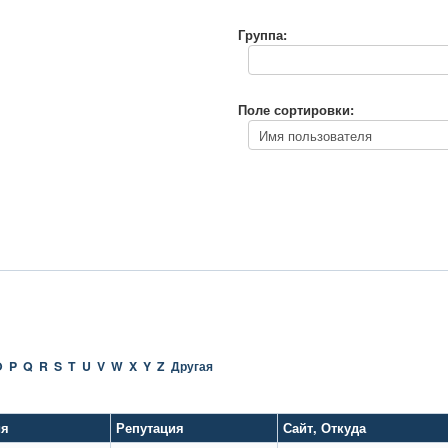
Группа:
Поле сортировки:
O
P
Q
R
S
T
U
V
W
X
Y
Z
Другая
ия
Репутация
Сайт
,
Откуда