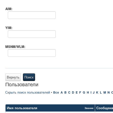
AIM:
YIM:
MSNM/WLM:
Вернуть
Поиск
Пользователи
Скрыть поиск пользователей
•
Все
A
B
C
D
E
F
G
H
I
J
K
L
M
N
Имя пользователя
Сообщен
Звание