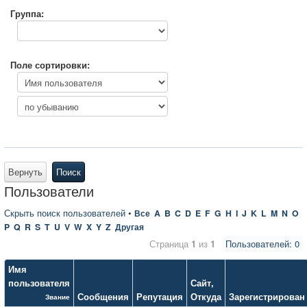
Группа:
Поле сортировки:
Вернуть
Поиск
Пользователи
Скрыть поиск пользователей
•
Все
A
B
C
D
E
F
G
H
I
J
K
L
M
N
O
P
Q
R
S
T
U
V
W
X
Y
Z
Другая
Страница
1
из
1
Пользователей: 0
Имя
пользователя
Сайт
,
Сообщения
Репутация
Откуда
Зарегистрирован
Звание