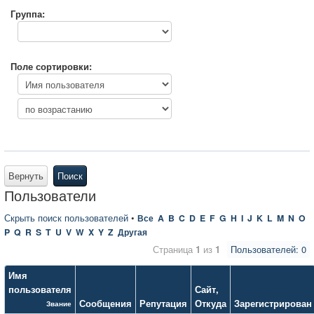
Группа:
Поле сортировки:
Вернуть
Поиск
Пользователи
Скрыть поиск пользователей
•
Все
A
B
C
D
E
F
G
H
I
J
K
L
M
N
O
P
Q
R
S
T
U
V
W
X
Y
Z
Другая
Страница
1
из
1
Пользователей: 0
Имя
пользователя
Сайт
,
Сообщения
Репутация
Откуда
Зарегистрирован
Звание