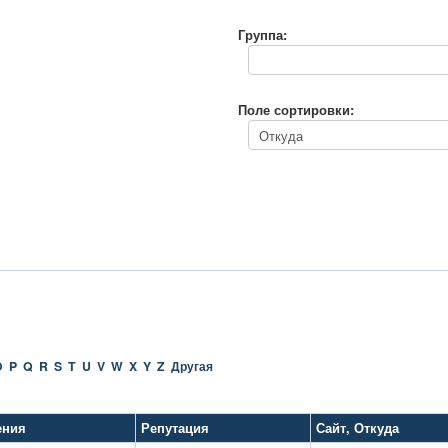
Группа:
Поле сортировки:
O
P
Q
R
S
T
U
V
W
X
Y
Z
Другая
ения
Репутация
Сайт
,
Откуда