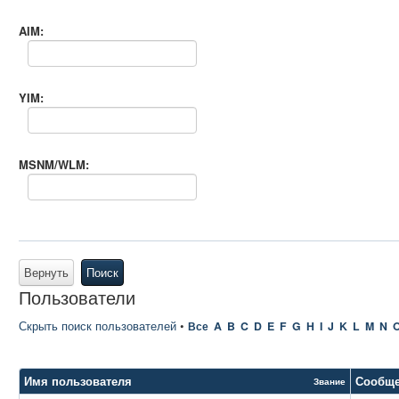
AIM:
YIM:
MSNM/WLM:
Вернуть
Поиск
Пользователи
Скрыть поиск пользователей
•
Все
A
B
C
D
E
F
G
H
I
J
K
L
M
N
Имя пользователя
Сообщ
Звание