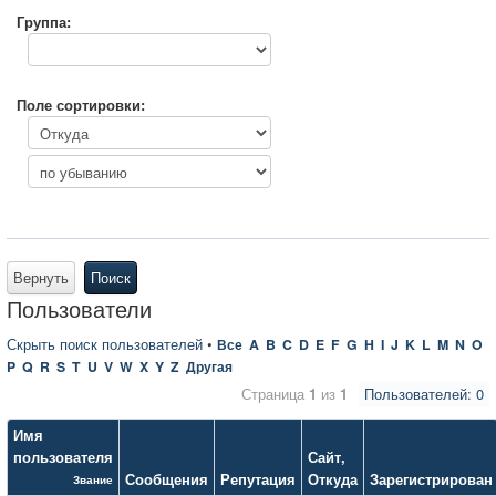
Группа:
Поле сортировки:
Вернуть
Поиск
Пользователи
Скрыть поиск пользователей
•
Все
A
B
C
D
E
F
G
H
I
J
K
L
M
N
O
P
Q
R
S
T
U
V
W
X
Y
Z
Другая
Страница
1
из
1
Пользователей: 0
Имя
пользователя
Сайт
,
Сообщения
Репутация
Откуда
Зарегистрирован
Звание