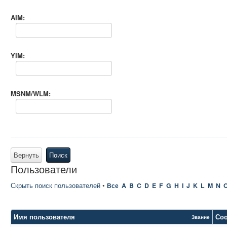
AIM:
YIM:
MSNM/WLM:
Вернуть
Поиск
Пользователи
Скрыть поиск пользователей
•
Все
A
B
C
D
E
F
G
H
I
J
K
L
M
N
Имя пользователя
Со
Звание