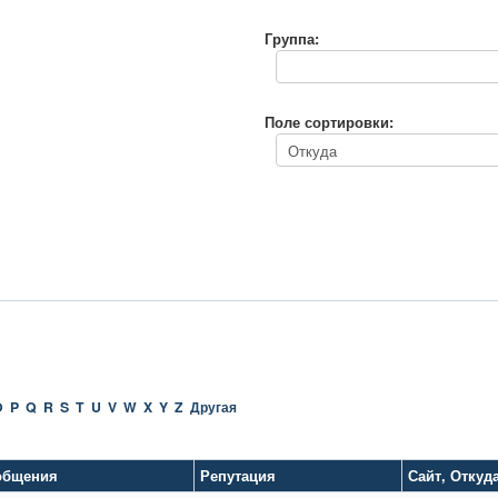
Группа:
Поле сортировки:
O
P
Q
R
S
T
U
V
W
X
Y
Z
Другая
общения
Репутация
Сайт
,
Откуд