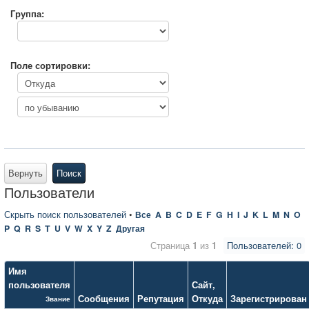
Группа:
Поле сортировки:
Вернуть
Поиск
Пользователи
Скрыть поиск пользователей
•
Все
A
B
C
D
E
F
G
H
I
J
K
L
M
N
O
P
Q
R
S
T
U
V
W
X
Y
Z
Другая
Страница
1
из
1
Пользователей: 0
Имя
пользователя
Сайт
,
Сообщения
Репутация
Откуда
Зарегистрирован
Звание