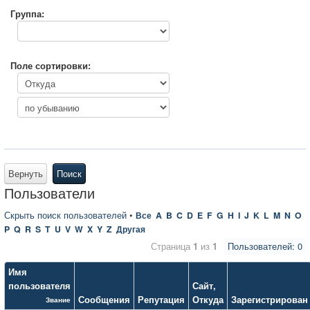
Группа:
Поле сортировки:
Вернуть
Поиск
Пользователи
Скрыть поиск пользователей
•
Все
A
B
C
D
E
F
G
H
I
J
K
L
M
N
O
P
Q
R
S
T
U
V
W
X
Y
Z
Другая
Страница
1
из
1
Пользователей: 0
Имя
пользователя
Сайт
,
Сообщения
Репутация
Откуда
Зарегистрирован
Звание