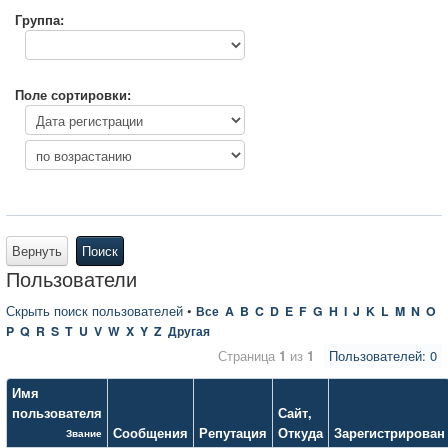
Группа:
Поле сортировки:
Вернуть
Поиск
Пользователи
Скрыть поиск пользователей
•
Все
A
B
C
D
E
F
G
H
I
J
K
L
M
N
O
P
Q
R
S
T
U
V
W
X
Y
Z
Другая
Страница
1
из
1
Пользователей: 0
Имя
пользователя
Сайт
,
Сообщения
Репутация
Откуда
Зарегистрирован
Звание