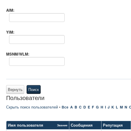
AIM:
YIM:
MSNM/WLM:
Вернуть
Поиск
Пользователи
Скрыть поиск пользователей
•
Все
A
B
C
D
E
F
G
H
I
J
K
L
M
N
Имя пользователя
Сообщения
Репутация
Звание