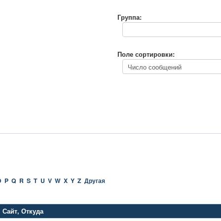
Группа:
Поле сортировки:
O
P
Q
R
S
T
U
V
W
X
Y
Z
Другая
Сайт
,
Откуда