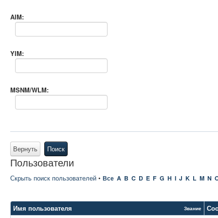
AIM:
YIM:
MSNM/WLM:
Вернуть
Поиск
Пользователи
Скрыть поиск пользователей
•
Все
A
B
C
D
E
F
G
H
I
J
K
L
M
N
Имя пользователя
Со
Звание