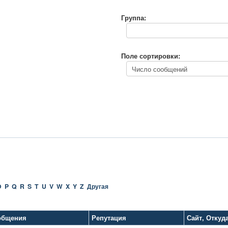
Группа:
Поле сортировки:
O
P
Q
R
S
T
U
V
W
X
Y
Z
Другая
общения
Репутация
Сайт
,
Откуд