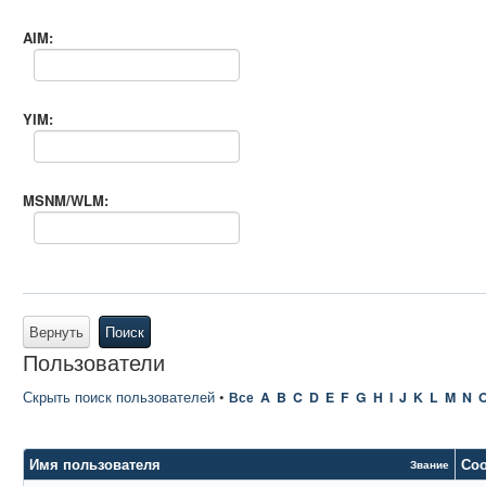
AIM:
YIM:
MSNM/WLM:
Вернуть
Поиск
Пользователи
Скрыть поиск пользователей
•
Все
A
B
C
D
E
F
G
H
I
J
K
L
M
N
Имя пользователя
Со
Звание