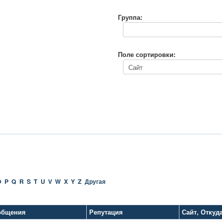
Группа:
Поле сортировки:
O
P
Q
R
S
T
U
V
W
X
Y
Z
Другая
общения
Репутация
Сайт
,
Откуд