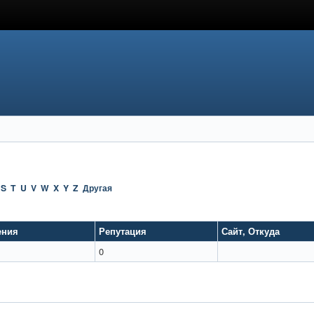
S
T
U
V
W
X
Y
Z
Другая
ения
Репутация
Сайт
,
Откуда
0