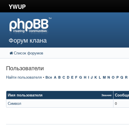
YWUP
Форум клана
Список форумов
Пользователи
Найти пользователя
•
Все
A
B
C
D
E
F
G
H
I
J
K
L
M
N
O
P
Q
R
Имя пользователя
Сообщ
Звание
Символ
0