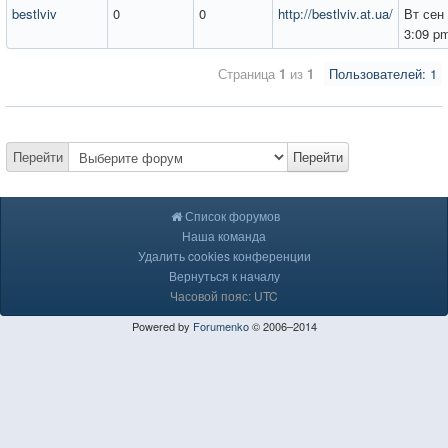
bestlviv
0
0
http://bestlviv.at.ua/
Вт сен 
3:09 p
Страница
1
из
1
Пользователей: 1
Перейти
Перейти
Список форумов
Наша команда
Удалить cookies конференции
Вернуться к началу
Часовой пояс: UTC
Powered by
Forumenko
© 2006–2014