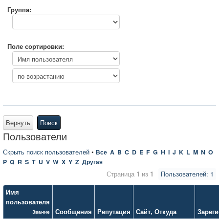
Группа:
Поле сортировки:
Вернуть
Поиск
Пользователи
Скрыть поиск пользователей
•
Все
A
B
C
D
E
F
G
H
I
J
K
L
M
N
O
P
Q
R
S
T
U
V
W
X
Y
Z
Другая
Страница
1
из
1
Пользователей: 1
Имя
пользователя
Сообщения
Репутация
Сайт
,
Откуда
Зарег
Звание