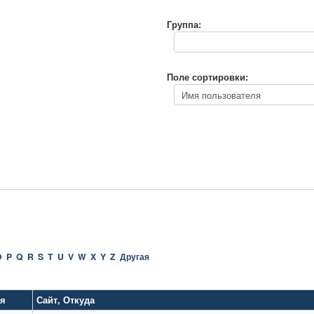
Группа:
Поле сортировки:
O
P
Q
R
S
T
U
V
W
X
Y
Z
Другая
ия
Сайт
,
Откуда