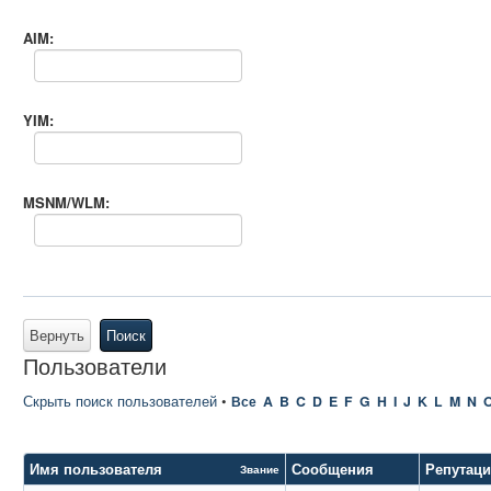
AIM:
YIM:
MSNM/WLM:
Вернуть
Поиск
Пользователи
Скрыть поиск пользователей
•
Все
A
B
C
D
E
F
G
H
I
J
K
L
M
N
Имя пользователя
Сообщения
Репутац
Звание