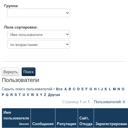
Группа:
Поле сортировки:
Вернуть
Поиск
Пользователи
Скрыть поиск пользователей
•
Все
A
B
C
D
E
F
G
H
I
J
K
L
M
N
O
P
Q
R
S
T
U
V
W
X
Y
Z
Другая
Страница
1
из
1
Пользователей: 0
Имя
пользователя
Сайт
,
Сообщения
Репутация
Откуда
Зарегистрирован
Звание