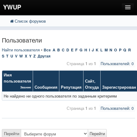
YWUP
Список форумов
FAQ
Пользователи
Пользователи
Регистрация
Найти пользователя
•
Все
A
B
C
D
E
F
G
H
I
J
K
L
M
N
O
P
Q
R
S
T
U
V
W
X
Y
Z
Другая
Вход
Страница
1
из
1
Пользователей: 0
Имя
пользователя
Сайт
,
Сообщения
Репутация
Откуда
Зарегистрирован
Звание
Не найдено ни одного пользователя по заданным критериям
Страница
1
из
1
Пользователей: 0
Перейти
Перейти