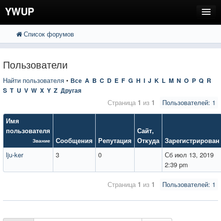
YWUP
Список форумов
FAQ
Пользователи
Пользователи
Регистрация
Найти пользователя
•
Все
A
B
C
D
E
F
G
H
I
J
K
L
M
N
O
P
Q
R
S
T
U
V
W
X
Y
Z
Другая
Вход
Страница
1
из
1
Пользователей: 1
Имя
пользователя
Сайт
,
Сообщения
Репутация
Откуда
Зарегистрирован
Звание
lju-ker
3
0
Сб июл 13, 2019
2:39 pm
Страница
1
из
1
Пользователей: 1